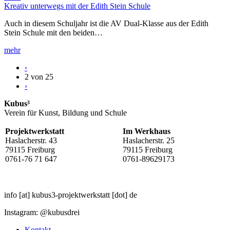
Kreativ unterwegs mit der Edith Stein Schule
Auch in diesem Schuljahr ist die AV Dual-Klasse aus der Edith
Stein Schule mit den beiden…
mehr
‹
2 von 25
›
Kubus³
Verein für Kunst, Bildung und Schule
Projektwerkstatt
Im Werkhaus
Haslacherstr. 43
Haslacherstr. 25
79115 Freiburg
79115 Freiburg
0761-76 71 647
0761-89629173
info
[at]
kubus3-projektwerkstatt
[dot]
de
Instagram: @kubusdrei
Kontakt