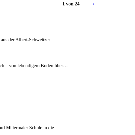
1 von 24
›
7 aus der Albert-Schweitzer…
nach – von lebendigem Boden über…
ard Mittermaier Schule in die…