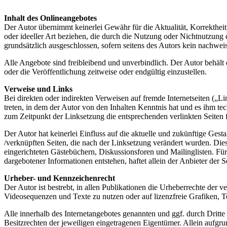
Inhalt des Onlineangebotes
Der Autor übernimmt keinerlei Gewähr für die Aktualität, Korrektheit
oder ideeller Art beziehen, die durch die Nutzung oder Nichtnutzung
grundsätzlich ausgeschlossen, sofern seitens des Autors kein nachweis
Alle Angebote sind freibleibend und unverbindlich. Der Autor behält
oder die Veröffentlichung zeitweise oder endgültig einzustellen.
Verweise und Links
Bei direkten oder indirekten Verweisen auf fremde Internetseiten („L
treten, in dem der Autor von den Inhalten Kenntnis hat und es ihm te
zum Zeitpunkt der Linksetzung die entsprechenden verlinkten Seiten f
Der Autor hat keinerlei Einfluss auf die aktuelle und zukünftige Gestal
/verknüpften Seiten, die nach der Linksetzung verändert wurden. Dies
eingerichteten Gästebüchern, Diskussionsforen und Mailinglisten. Für 
dargebotener Informationen entstehen, haftet allein der Anbieter der S
Urheber- und Kennzeichenrecht
Der Autor ist bestrebt, in allen Publikationen die Urheberrechte de
Videosequenzen und Texte zu nutzen oder auf lizenzfreie Grafiken,
Alle innerhalb des Internetangebotes genannten und ggf. durch Drit
Besitzrechten der jeweiligen eingetragenen Eigentümer. Allein aufgru