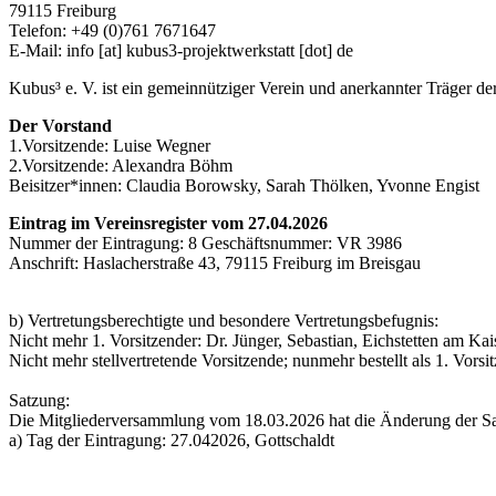
79115 Freiburg
Telefon: +49 (0)761 7671647
E-Mail:
info
[at]
kubus3-projektwerkstatt
[dot]
de
Kubus³ e. V. ist ein gemeinnütziger Verein und anerkannter Träger d
Der Vorstand
1.Vorsitzende: Luise Wegner
2.Vorsitzende: Alexandra Böhm
Beisitzer*innen: Claudia Borowsky, Sarah Thölken, Yvonne Engist
Eintrag im Vereinsregister vom 27.04.2026
Nummer der Eintragung: 8 Geschäftsnummer: VR 3986
Anschrift: Haslacherstraße 43, 79115 Freiburg im Breisgau
b) Vertretungsberechtigte und besondere Vertretungsbefugnis:
Nicht mehr 1. Vorsitzender: Dr. Jünger, Sebastian, Eichstetten am Ka
Nicht mehr stellvertretende Vorsitzende; nunmehr bestellt als 1. Vors
Satzung:
Die Mitgliederversammlung vom 18.03.2026 hat die Änderung der Sa
a) Tag der Eintragung: 27.042026, Gottschaldt