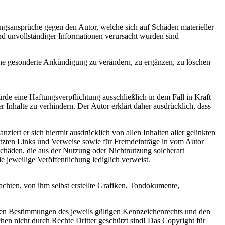
tungsansprüche gegen den Autor, welche sich auf Schäden materieller
nd unvollständiger Informationen verursacht wurden sind
ohne gesonderte Ankündigung zu verändern, zu ergänzen, zu löschen
rde eine Haftungsverpflichtung ausschließlich in dem Fall in Kraft
 Inhalte zu verhindern. Der Autor erklärt daher ausdrücklich, dass
nziert er sich hiermit ausdrücklich von allen Inhalten aller gelinkten
esetzten Links und Verweise sowie für Fremdeinträge in vom Autor
 Schäden, die aus der Nutzung oder Nichtnutzung solcherart
e jeweilige Veröffentlichung lediglich verweist.
chten, von ihm selbst erstellte Grafiken, Tondokumente,
 den Bestimmungen des jeweils gültigen Kennzeichenrechts und den
hen nicht durch Rechte Dritter geschützt sind! Das Copyright für