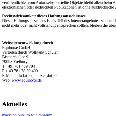
veröffentlichte, vom Autor selbst erstellte Objekte bleibt allein be
elektronischen oder gedruckten Publikationen ist ohne ausdrückliche 
Rechtswirksamkeit dieses Haftungsausschlusses
Dieser Haftungsausschluss ist als Teil des Internetangebotes zu betra
nicht mehr oder nicht vollständig entsprechen sollten, bleiben die üb
Webseitenentwicklung durch
Equinoxe GmbH
Vertreten durch Wolfgang Schuler
Bismarckallee 9
79098 Freiburg
T +49 781 489 784
F + 49 781 38 39 499
E-Mail:
info
[at]
equinoxe
[dot]
de
Web:
www.equinoxe.de
Aktuelles
macic colours im Minimuseum