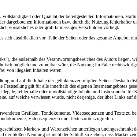
, Vollständigkeit oder Qualität der bereitgestellten Informationen. Haf
 der dargebotenen Informationen bzw. durch die Nutzung fehlerhafter u
lich vorsätzliches oder grob fahrlässiges Verschulden vorliegt.
 es sich ausdrücklich vor, Teile der Seiten oder das gesamte Angebot 
inks“), die außerhalb des Verantwortungsbereiches des Autors liegen, wü
chnisch möglich und zumutbar wäre, die Nutzung im Falle rechtswidriger
rei von illegalen Inhalten waren.
tung und auf die Inhalte der gelinkten/verknüpften Seiten. Deshalb dista
e Feststellung gilt für alle innerhalb des eigenen Internetangebotes g
illegale, fehlerhafte oder unvollständige Inhalte und insbesondere für
eite, auf welche verwiesen wurde, nicht derjenige, der über Links auf di
r verwendeten Grafiken, Tondokumente, Videosequenzen und Texte zu bea
 Tondokumente, Videosequenzen und Texte zurückzugreifen.
te geschützten Marken- und Warenzeichen unterliegen uneingeschränkt
nd der bloßen Nennung ist nicht der Schluß zu ziehen, dass Markenzeic