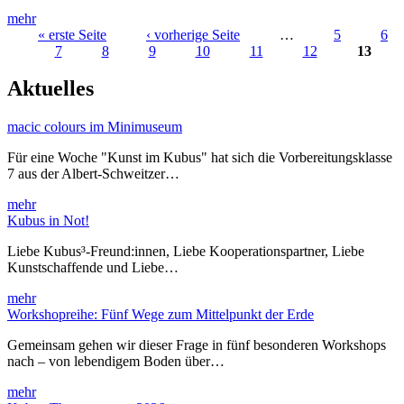
mehr
« erste Seite
‹ vorherige Seite
…
5
6
7
8
9
10
11
12
13
Seiten
Aktuelles
macic colours im Minimuseum
Für eine Woche "Kunst im Kubus" hat sich die Vorbereitungsklasse
7 aus der Albert-Schweitzer…
mehr
Kubus in Not!
Liebe Kubus³-Freund:innen, Liebe Kooperationspartner, Liebe
Kunstschaffende und Liebe…
mehr
Workshopreihe: Fünf Wege zum Mittelpunkt der Erde
Gemeinsam gehen wir dieser Frage in fünf besonderen Workshops
nach – von lebendigem Boden über…
mehr