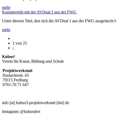
mehr
Kunstprojekt mit der AVDual 1 aus der FWG
Unter diesem Titel, den sich die AVDual 1 aus der FWG ausgedacht h
mehr
1 von 25
›
Kubus³
Verein für Kunst, Bildung und Schule
Projektwerkstatt
Haslacherstr. 43
79115 Freiburg
0761-76 71 647
info
[at]
kubus3-projektwerkstatt
[dot]
de
Instagram: @kubusdrei