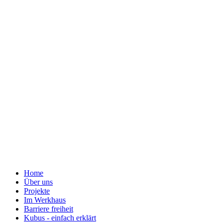
Home
Über uns
Projekte
Im Werkhaus
Barriere freiheit
Kubus - einfach erklärt