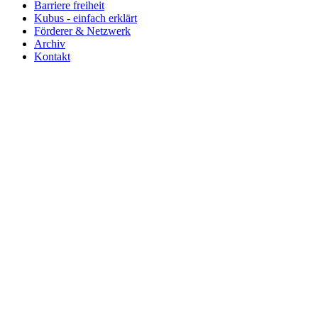
Barriere freiheit
Kubus - einfach erklärt
Förderer & Netzwerk
Archiv
Kontakt