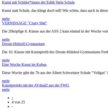
Kunst mit Schüler*innen der Edith Stein Schule
Kunst statt Schule, das klingt doch toll! Wie schön, dass auch in die
mehr
VERNISSAGE "Crazy Shit"
Die 20köpfige 8. Klasse aus der ASS 2 kam einmal in der Woche v
mehr
Droste-Hülsoff-Gymnasium
Die 10. Klasse mit Kunstprofil des Droste-Hülshof-Gymnasiums Frei
mehr
Eine Woche Kunst im Kubus
Diese Woche gibt die 7b aus der Albert Schweitzer Schule "Vollgas" 
mehr
Kunstprojekt mit der AVdual2 aus der FWG
mehr
‹
4 von 25
›