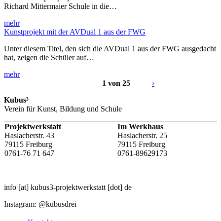
Richard Mittermaier Schule in die…
mehr
Kunstprojekt mit der AVDual 1 aus der FWG
Unter diesem Titel, den sich die AVDual 1 aus der FWG ausgedacht
hat, zeigen die Schüler auf…
mehr
1 von 25
›
Kubus³
Verein für Kunst, Bildung und Schule
Projektwerkstatt
Im Werkhaus
Haslacherstr. 43
Haslacherstr. 25
79115 Freiburg
79115 Freiburg
0761-76 71 647
0761-89629173
info
[at]
kubus3-projektwerkstatt
[dot]
de
Instagram: @kubusdrei