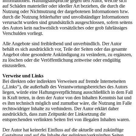
Informationen. Haftungsansprüche gegen den Autor, welche sich
auf Schäden materieller oder ideeller Art beziehen, die durch die
Nutzung oder Nichtnutzung der dargebotenen Informationen bzw.
durch die Nutzung fehlerhafter und unvollständiger Informationen
verursacht wurden sind grundsätzlich ausgeschlossen, sofern seitens
des Autors kein nachweislich vorsätzliches oder grob fahrlässiges
Verschulden vorliegt.
Alle Angebote sind freibleibend und unverbindlich. Der Autor
behält es sich ausdrücklich vor, Teile der Seiten oder das gesamte
Angebot ohne gesonderte Ankündigung zu verändern, zu ergänzen,
zu löschen oder die Veröffentlichung zeitweise oder endgültig
einzustellen.
Verweise und Links
Bei direkten oder indirekten Verweisen auf fremde Internetseiten
(„Links“), die außerhalb des Verantwortungsbereiches des Autors
liegen, würde eine Haftungsverpflichtung ausschließlich in dem Fall
in Kraft treten, in dem der Autor von den Inhalten Kenntnis hat und
es ihm technisch möglich und zumutbar wäre, die Nutzung im Falle
rechtswidriger Inhalte zu verhindern. Der Autor erklärt daher
ausdrücklich, dass zum Zeitpunkt der Linksetzung die
entsprechenden verlinkten Seiten frei von illegalen Inhalten waren.
Der Autor hat keinerlei Einfluss auf die aktuelle und zukünftige
Gestaltung und auf die Inhalte der gelinkten/verknüpften Seiten.