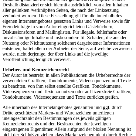
Deshalb distanziert er sich hiermit ausdrücklich von allen Inhalten
aller gelinkten /verknüpften Seiten, die nach der Linksetzung
verändert wurden. Diese Feststellung gilt für alle innerhalb des
eigenen Internetangebotes gesetzten Links und Verweise sowie für
Fremdeinträge in vom Autor eingerichteten Gästebüchern,
Diskussionsforen und Mailinglisten. Für illegale, fehlerhafte oder
unvollständige Inhalte und insbesondere für Schäden, die aus der
Nutzung oder Nichtnutzung solcherart dargebotener Informationen
entstehen, haftet allein der Anbieter der Seite, auf welche verwiesen
wurde, nicht derjenige, der über Links auf die jeweilige
Veröffentlichung lediglich verweist.
Urheber- und Kennzeichenrecht
Der Autor ist bestrebt, in allen Publikationen die Urheberrechte der
verwendeten Grafiken, Tondokumente, Videosequenzen und Texte
zu beachten, von ihm selbst erstellte Grafiken, Tondokumente,
Videosequenzen und Texte zu nutzen oder auf lizenzfreie Grafiken,
Tondokumente, Videosequenzen und Texte zurückzugreifen.
Alle innerhalb des Internetangebotes genannten und ggf. durch
Dritte geschützten Marken- und Warenzeichen unterliegen
uneingeschränkt den Bestimmungen des jeweils gültigen
Kennzeichenrechts und den Besitzrechten der jeweiligen
eingetragenen Eigentümer. Allein aufgrund der bloßen Nennung ist
nicht der Schluß zu ziehen, dass Markenzeichen nicht durch Rechte