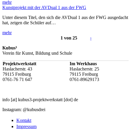
mehr
Kunstprojekt mit der AVDual 1 aus der FWG
Unter diesem Titel, den sich die AVDual 1 aus der FWG ausgedacht
hat, zeigen die Schüler auf…
mehr
1 von 25
›
Kubus³
Verein für Kunst, Bildung und Schule
Projektwerkstatt
Im Werkhaus
Haslacherstr. 43
Haslacherstr. 25
79115 Freiburg
79115 Freiburg
0761-76 71 647
0761-89629173
info
[at]
kubus3-projektwerkstatt
[dot]
de
Instagram: @kubusdrei
Kontakt
Impressum