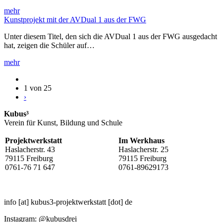
mehr
Kunstprojekt mit der AVDual 1 aus der FWG
Unter diesem Titel, den sich die AVDual 1 aus der FWG ausgedacht
hat, zeigen die Schüler auf…
mehr
1 von 25
›
Kubus³
Verein für Kunst, Bildung und Schule
Projektwerkstatt
Im Werkhaus
Haslacherstr. 43
Haslacherstr. 25
79115 Freiburg
79115 Freiburg
0761-76 71 647
0761-89629173
info
[at]
kubus3-projektwerkstatt
[dot]
de
Instagram: @kubusdrei