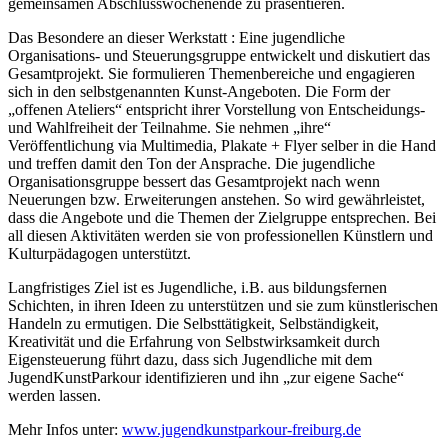
gemeinsamen Abschlusswochenende zu präsentieren.
Das Besondere an dieser Werkstatt : Eine jugendliche
Organisations- und Steuerungsgruppe entwickelt und diskutiert das
Gesamtprojekt. Sie formulieren Themenbereiche und engagieren
sich in den selbstgenannten Kunst-Angeboten. Die Form der
„offenen Ateliers“ entspricht ihrer Vorstellung von Entscheidungs-
und Wahlfreiheit der Teilnahme. Sie nehmen „ihre“
Veröffentlichung via Multimedia, Plakate + Flyer selber in die Hand
und treffen damit den Ton der Ansprache. Die jugendliche
Organisationsgruppe bessert das Gesamtprojekt nach wenn
Neuerungen bzw. Erweiterungen anstehen. So wird gewährleistet,
dass die Angebote und die Themen der Zielgruppe entsprechen. Bei
all diesen Aktivitäten werden sie von professionellen Künstlern und
Kulturpädagogen unterstützt.
Langfristiges Ziel ist es Jugendliche, i.B. aus bildungsfernen
Schichten, in ihren Ideen zu unterstützen und sie zum künstlerischen
Handeln zu ermutigen. Die Selbsttätigkeit, Selbständigkeit,
Kreativität und die Erfahrung von Selbstwirksamkeit durch
Eigensteuerung führt dazu, dass sich Jugendliche mit dem
JugendKunstParkour identifizieren und ihn „zur eigene Sache“
werden lassen.
Mehr Infos unter:
www.jugendkunstparkour-freiburg.de