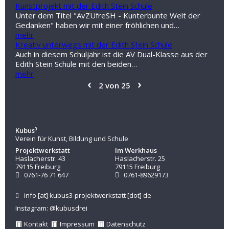
Kunstprojekt mit der Edith Stein Schule
Unter dem Titel "AvZUfreSH - Kunterbunte Welt der
Gedanken" haben wir mit einer fröhlichen und…
mehr
Kreativ unterwegs mit der Edith Stein Schule
Auch in diesem Schuljahr ist die AV Dual-Klasse aus der
Edith Stein Schule mit den beiden…
mehr
‹
›
2 von 25
Kubus³
Verein für Kunst, Bildung und Schule
Projektwerkstatt
Im Werkhaus
Haslacherstr. 43
Haslacherstr. 25
79115 Freiburg
79115 Freiburg
0761-76 71 647
0761-89629173
info
[at]
kubus3-projektwerkstatt
[dot]
de
Instagram: @kubusdrei
Kontakt
Impressum
Datenschutz