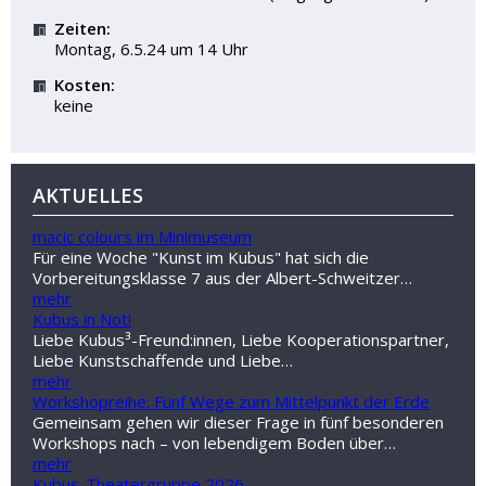
Zeiten:
Montag, 6.5.24 um 14 Uhr
Kosten:
keine
AKTUELLES
macic colours im Minimuseum
Für eine Woche "Kunst im Kubus" hat sich die
Vorbereitungsklasse 7 aus der Albert-Schweitzer…
mehr
Kubus in Not!
Liebe Kubus³-Freund:innen, Liebe Kooperationspartner,
Liebe Kunstschaffende und Liebe…
mehr
Workshopreihe: Fünf Wege zum Mittelpunkt der Erde
Gemeinsam gehen wir dieser Frage in fünf besonderen
Workshops nach – von lebendigem Boden über…
mehr
Kubus-Theatergruppe 2026