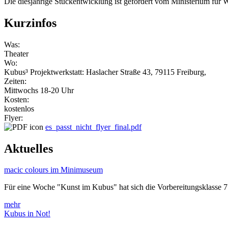
Die diesjährige Stückentwicklung ist gefördert vom Ministerium fü
Kurzinfos
Was:
Theater
Wo:
Kubus³ Projektwerkstatt: Haslacher Straße 43, 79115 Freiburg,
Zeiten:
Mittwochs 18-20 Uhr
Kosten:
kostenlos
Flyer:
es_passt_nicht_flyer_final.pdf
Aktuelles
macic colours im Minimuseum
Für eine Woche "Kunst im Kubus" hat sich die Vorbereitungsklasse 
mehr
Kubus in Not!