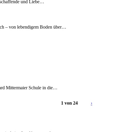
tschaffende und Liebe…
nach – von lebendigem Boden über…
ard Mittermaier Schule in die…
1 von 24
›