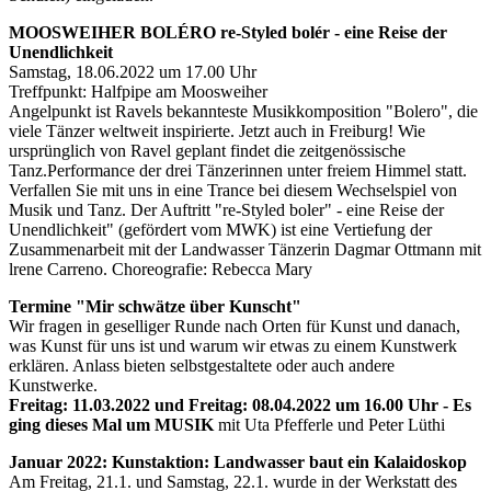
MOOSWEIHER BOLÉRO re-Styled bolér - eine Reise der
Unendlichkeit
Samstag, 18.06.2022 um 17.00 Uhr
Treffpunkt: Halfpipe am Moosweiher
Angelpunkt ist Ravels bekannteste Musikkomposition "Bolero", die
viele Tänzer weltweit inspirierte. Jetzt auch in Freiburg! Wie
ursprünglich von Ravel geplant findet die zeitgenössische
Tanz.Performance der drei Tänzerinnen unter freiem Himmel statt.
Verfallen Sie mit uns in eine Trance bei diesem Wechselspiel von
Musik und Tanz. Der Auftritt "re-Styled boler" - eine Reise der
Unendlichkeit" (gefördert vom MWK) ist eine Vertiefung der
Zusammenarbeit mit der Landwasser Tänzerin Dagmar Ottmann mit
lrene Carreno. Choreografie: Rebecca Mary
Termine "Mir schwätze über Kunscht"
Wir fragen in geselliger Runde nach Orten für Kunst und danach,
was Kunst für uns ist und warum wir etwas zu einem Kunstwerk
erklären. Anlass bieten selbstgestaltete oder auch andere
Kunstwerke.
Freitag: 11.03.2022 und Freitag: 08.04.2022 um 16.00 Uhr - Es
ging dieses Mal um MUSIK
mit Uta Pfefferle und Peter Lüthi
Januar 2022: Kunstaktion: Landwasser baut ein Kalaidoskop
Am Freitag, 21.1. und Samstag, 22.1. wurde in der Werkstatt des