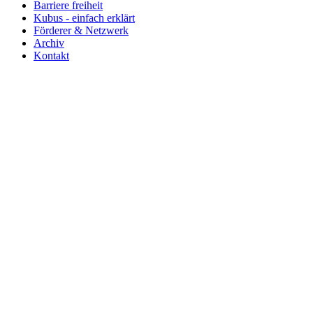
Barriere freiheit
Kubus - einfach erklärt
Förderer & Netzwerk
Archiv
Kontakt