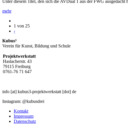
Unter diesem Titel, den sich die AVDual 1 aus der FWG ausgedacht h
mehr
1 von 25
›
Kubus³
Verein für Kunst, Bildung und Schule
Projektwerkstatt
Haslacherstr. 43
79115 Freiburg
0761-76 71 647
info
[at]
kubus3-projektwerkstatt
[dot]
de
Instagram: @kubusdrei
Kontakt
Impressum
Datenschutz