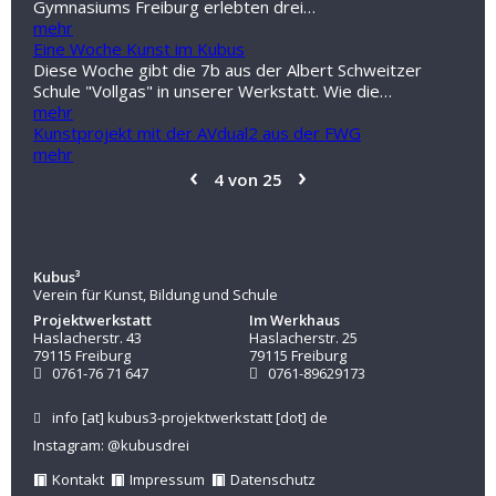
Gymnasiums Freiburg erlebten drei…
mehr
Eine Woche Kunst im Kubus
Diese Woche gibt die 7b aus der Albert Schweitzer
Schule "Vollgas" in unserer Werkstatt. Wie die…
mehr
Kunstprojekt mit der AVdual2 aus der FWG
mehr
‹
›
4 von 25
Kubus³
Verein für Kunst, Bildung und Schule
Projektwerkstatt
Im Werkhaus
Haslacherstr. 43
Haslacherstr. 25
79115 Freiburg
79115 Freiburg
0761-76 71 647
0761-89629173
info
[at]
kubus3-projektwerkstatt
[dot]
de
Instagram: @kubusdrei
Kontakt
Impressum
Datenschutz