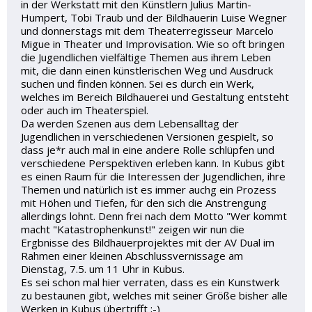
in der Werkstatt mit den Künstlern Julius Martin-
Humpert, Tobi Traub und der Bildhauerin Luise Wegner
und donnerstags mit dem Theaterregisseur Marcelo
Migue in Theater und Improvisation. Wie so oft bringen
die Jugendlichen vielfältige Themen aus ihrem Leben
mit, die dann einen künstlerischen Weg und Ausdruck
suchen und finden können. Sei es durch ein Werk,
welches im Bereich Bildhauerei und Gestaltung entsteht
oder auch im Theaterspiel.
Da werden Szenen aus dem Lebensalltag der
Jugendlichen in verschiedenen Versionen gespielt, so
dass je*r auch mal in eine andere Rolle schlüpfen und
verschiedene Perspektiven erleben kann. In Kubus gibt
es einen Raum für die Interessen der Jugendlichen, ihre
Themen und natürlich ist es immer auchg ein Prozess
mit Höhen und Tiefen, für den sich die Anstrengung
allerdings lohnt. Denn frei nach dem Motto "Wer kommt
macht "Katastrophenkunst!" zeigen wir nun die
Ergbnisse des Bildhauerprojektes mit der AV Dual im
Rahmen einer kleinen Abschlussvernissage am
Dienstag, 7.5. um 11 Uhr in Kubus.
Es sei schon mal hier verraten, dass es ein Kunstwerk
zu bestaunen gibt, welches mit seiner Größe bisher alle
Werken in Kubus übertrifft ;-)