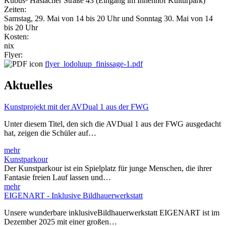
Kubus³ Haslacher Straße 43 (Eingang im Innenhof Kulturpark)
Zeiten:
Samstag, 29. Mai von 14 bis 20 Uhr und Sonntag 30. Mai von 14
bis 20 Uhr
Kosten:
nix
Flyer:
flyer_lodoluup_finissage-1.pdf
Aktuelles
Kunstprojekt mit der AVDual 1 aus der FWG
Unter diesem Titel, den sich die AVDual 1 aus der FWG ausgedacht
hat, zeigen die Schüler auf…
mehr
Kunstparkour
Der Kunstparkour ist ein Spielplatz für junge Menschen, die ihrer
Fantasie freien Lauf lassen und…
mehr
EIGENART - Inklusive Bildhauerwerkstatt
Unsere wunderbare inklusiveBildhauerwerkstatt EIGENART ist im
Dezember 2025 mit einer großen…