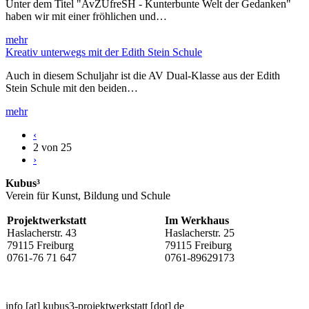
Unter dem Titel "AvZUfreSH - Kunterbunte Welt der Gedanken"
haben wir mit einer fröhlichen und…
mehr
Kreativ unterwegs mit der Edith Stein Schule
Auch in diesem Schuljahr ist die AV Dual-Klasse aus der Edith
Stein Schule mit den beiden…
mehr
‹
2 von 25
›
Kubus³
Verein für Kunst, Bildung und Schule
Projektwerkstatt
Im Werkhaus
Haslacherstr. 43
Haslacherstr. 25
79115 Freiburg
79115 Freiburg
0761-76 71 647
0761-89629173
info
[at]
kubus3-projektwerkstatt
[dot]
de