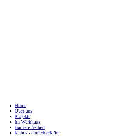
Home
Über uns
Projekte
Im Werkhaus
Barriere freiheit
Kubus - einfach erklärt