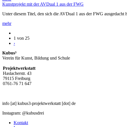
Kunstprojekt mit der AVDual 1 aus der FWG
Unter diesem Titel, den sich die AVDual 1 aus der FWG ausgedacht h
mehr
1 von 25
›
Kubus³
Verein für Kunst, Bildung und Schule
Projektwerkstatt
Haslacherstr. 43
79115 Freiburg
0761-76 71 647
info
[at]
kubus3-projektwerkstatt
[dot]
de
Instagram: @kubusdrei
Kontakt