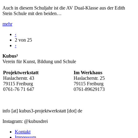
Auch in diesem Schuljahr ist die AV Dual-Klasse aus der Edith
Stein Schule mit den beiden…
mehr
‹
2 von 25
›
Kubus³
Verein für Kunst, Bildung und Schule
Projektwerkstatt
Im Werkhaus
Haslacherstr. 43
Haslacherstr. 25
79115 Freiburg
79115 Freiburg
0761-76 71 647
0761-89629173
info
[at]
kubus3-projektwerkstatt
[dot]
de
Instagram: @kubusdrei
Kontakt
Impressum