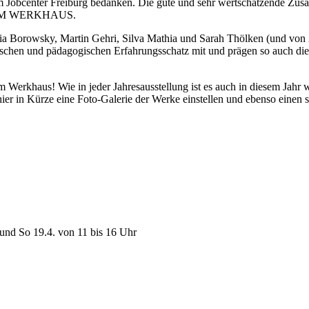
m Jobcenter Freiburg bedanken. Die gute und sehr wertschätzende Zus
GH IM WERKHAUS.
ia Borowsky, Martin Gehri, Silva Mathia und Sarah Thölken (und von
ischen und pädagogischen Erfahrungsschatz mit und prägen so auch die
erkhaus! Wie in jeder Jahresausstellung ist es auch in diesem Jahr wi
er in Kürze eine Foto-Galerie der Werke einstellen und ebenso einen 
 und So 19.4. von 11 bis 16 Uhr