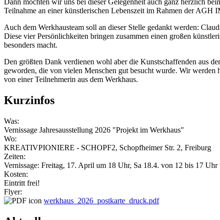
Dann möchten wir uns bei dieser Gelegenheit auch ganz herzlich bei
Teilnahme an einer künstlerischen Lebenszeit im Rahmen der A
Auch dem Werkhausteam soll an dieser Stelle gedankt werden: Claud
Diese vier Persönlichkeiten bringen zusammen einen großen künstler
besonders macht.
Den größten Dank verdienen wohl aber die Kunstschaffenden aus dem W
geworden, die von vielen Menschen gut besucht wurde. Wir werden hi
von einer Teilnehmerin aus dem Werkhaus.
Kurzinfos
Was:
Vernissage Jahresausstellung 2026 "Projekt im Werkhaus"
Wo:
KREATIVPIONIERE - SCHOPF2, Schopfheimer Str. 2, Freiburg
Zeiten:
Vernissage: Freitag, 17. April um 18 Uhr, Sa 18.4. von 12 bis 17 Uhr
Kosten:
Eintritt frei!
Flyer:
werkhaus_2026_postkarte_druck.pdf