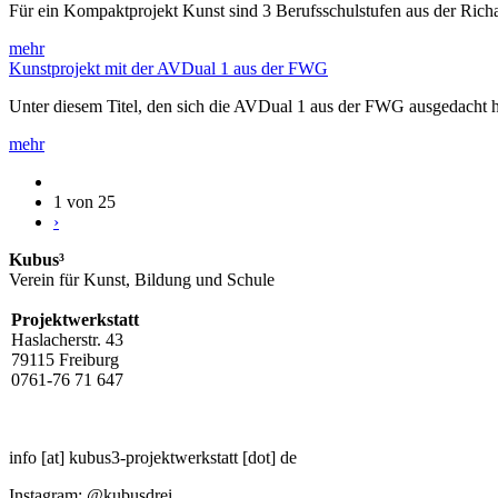
Für ein Kompaktprojekt Kunst sind 3 Berufsschulstufen aus der Rich
mehr
Kunstprojekt mit der AVDual 1 aus der FWG
Unter diesem Titel, den sich die AVDual 1 aus der FWG ausgedacht h
mehr
1 von 25
›
Kubus³
Verein für Kunst, Bildung und Schule
Projektwerkstatt
Haslacherstr. 43
79115 Freiburg
0761-76 71 647
info
[at]
kubus3-projektwerkstatt
[dot]
de
Instagram: @kubusdrei