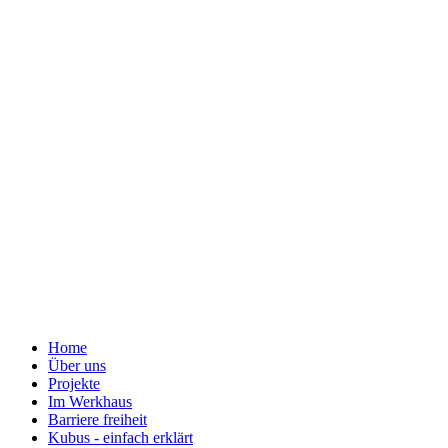
Home
Über uns
Projekte
Im Werkhaus
Barriere freiheit
Kubus - einfach erklärt