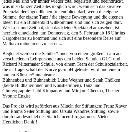
jedes Mal sind wir immer wieder total begeistert und beeindruckt,
was in so kurzer Zeit alles möglich wird, wenn sich das kreative
Potenzial der Jugendlichen frei entfalten darf, wenn die eigene
Stimme, der eigene Tanz / die eigene Bewegung und die eigenen
Ideen für ein Bühnenbild willkommen sind und sich zeigen darf.
Wer Lust und Zeit hat, sich das kleine Spektakel anzusehen, ist
herzlich eingeladen, am Donnerstag, den 5. Februar ab 16 Uhr ins
Cargotheater zu kommen und sich auf eine besondere Reise auf
Mallorca mitnehmen zu lassen...
Begleitet werden die Schüler*innen von einem großen Team aus
verschiedenen Lehrpersonen aus den beiden Schulen GLG und
Richard Mittermaier Schule, von einem Team der Schulsozialarbeit,
die in Trägerschaft der Kurve gGmbH geleistet wird und einem
bunten Künstler*innenteam:
Bühnenbau und Bühnenbild: Luise Wegner und Sarah Thölken
(beide Bildhauerinnen und Künstlerinnen), Tanz und
Choreographie: Lubi Kimpanov und Mirijam Cheema, Theater:
Yvonne Engist
Das Projekt wird gefördert aus Mitteln der Stiftungen: Franz Xaver
und Emma Seiler Stiftung und Ursula Wandres Stiftung, sowie
durch Landesmittel des Startchancen-Programmes. Vielen
Herzlichen Dank!!