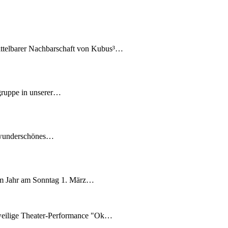
ttelbarer Nachbarschaft von Kubus³…
gruppe in unserer…
n wunderschönes…
sem Jahr am Sonntag 1. März…
zweilige Theater-Performance "Ok…