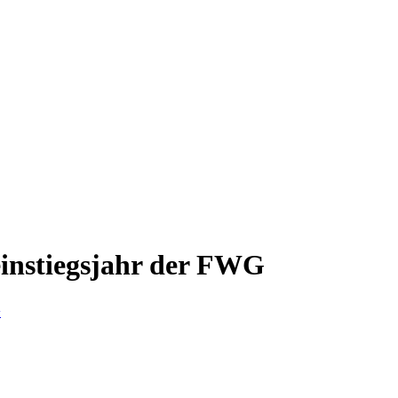
nstiegsjahr der FWG
G