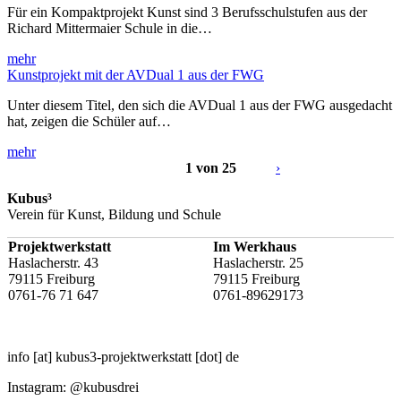
Für ein Kompaktprojekt Kunst sind 3 Berufsschulstufen aus der
Richard Mittermaier Schule in die…
mehr
Kunstprojekt mit der AVDual 1 aus der FWG
Unter diesem Titel, den sich die AVDual 1 aus der FWG ausgedacht
hat, zeigen die Schüler auf…
mehr
1 von 25
›
Kubus³
Verein für Kunst, Bildung und Schule
Projektwerkstatt
Im Werkhaus
Haslacherstr. 43
Haslacherstr. 25
79115 Freiburg
79115 Freiburg
0761-76 71 647
0761-89629173
info
[at]
kubus3-projektwerkstatt
[dot]
de
Instagram: @kubusdrei