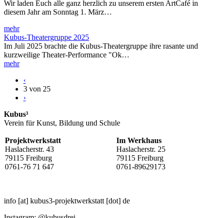
Wir laden Euch alle ganz herzlich zu unserem ersten ArtCafé in
diesem Jahr am Sonntag 1. März…
mehr
Kubus-Theatergruppe 2025
Im Juli 2025 brachte die Kubus-Theatergruppe ihre rasante und
kurzweilige Theater-Performance "Ok…
mehr
‹
3 von 25
›
Kubus³
Verein für Kunst, Bildung und Schule
Projektwerkstatt
Im Werkhaus
Haslacherstr. 43
Haslacherstr. 25
79115 Freiburg
79115 Freiburg
0761-76 71 647
0761-89629173
info
[at]
kubus3-projektwerkstatt
[dot]
de
Instagram: @kubusdrei