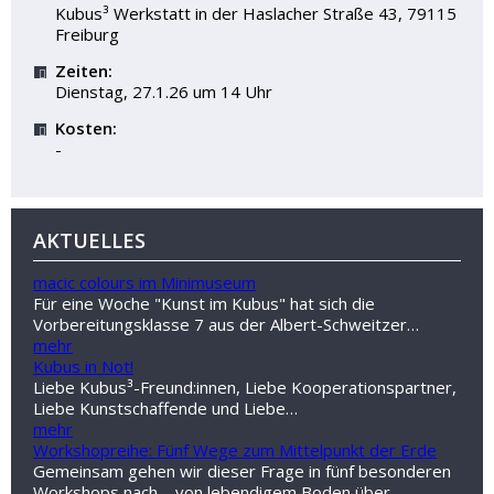
Kubus³ Werkstatt in der Haslacher Straße 43, 79115
Freiburg
Zeiten:
Dienstag, 27.1.26 um 14 Uhr
Kosten:
-
AKTUELLES
macic colours im Minimuseum
Für eine Woche "Kunst im Kubus" hat sich die
Vorbereitungsklasse 7 aus der Albert-Schweitzer…
mehr
Kubus in Not!
Liebe Kubus³-Freund:innen, Liebe Kooperationspartner,
Liebe Kunstschaffende und Liebe…
mehr
Workshopreihe: Fünf Wege zum Mittelpunkt der Erde
Gemeinsam gehen wir dieser Frage in fünf besonderen
Workshops nach – von lebendigem Boden über…