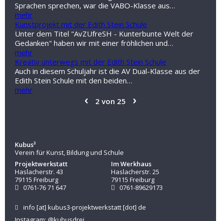
Sprachen sprechen, war die VABO-Klasse aus…
mehr
Kunstprojekt mit der Edith Stein Schule
Unter dem Titel "AvZUfreSH - Kunterbunte Welt der
Gedanken" haben wir mit einer fröhlichen und…
mehr
Kreativ unterwegs mit der Edith Stein Schule
Auch in diesem Schuljahr ist die AV Dual-Klasse aus der
Edith Stein Schule mit den beiden…
mehr
‹
›
2 von 25
Kubus³
Verein für Kunst, Bildung und Schule
Projektwerkstatt
Im Werkhaus
Haslacherstr. 43
Haslacherstr. 25
79115 Freiburg
79115 Freiburg
0761-76 71 647
0761-89629173
info
[at]
kubus3-projektwerkstatt
[dot]
de
Instagram: @kubusdrei