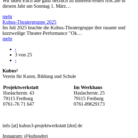
Wir laden Euch alle ganz herzlich zu unserem ersten ArtCafé in
diesem Jahr am Sonntag 1. März…
mehr
Kubus-Theatergruppe 2025
Im Juli 2025 brachte die Kubus-Theatergruppe ihre rasante und
kurzweilige Theater-Performance "Ok…
mehr
‹
3 von 25
›
Kubus³
Verein für Kunst, Bildung und Schule
Projektwerkstatt
Im Werkhaus
Haslacherstr. 43
Haslacherstr. 25
79115 Freiburg
79115 Freiburg
0761-76 71 647
0761-89629173
info
[at]
kubus3-projektwerkstatt
[dot]
de
Instagram: @kubusdrei