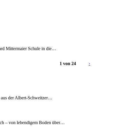
ard Mittermaier Schule in die…
1 von 24
›
7 aus der Albert-Schweitzer…
nach – von lebendigem Boden über…