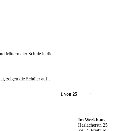
ard Mittermaier Schule in die…
at, zeigen die Schüler auf…
1 von 25
›
Im Werkhaus
Haslacherstr. 25
79115 Freiburg