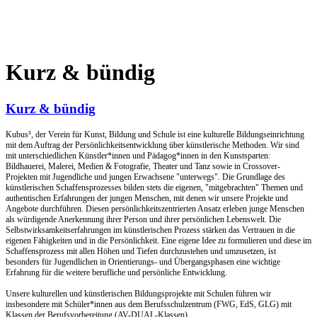
Kurz & bündig
Kurz & bündig
Kubus³, der Verein für Kunst, Bildung und Schule ist eine kulturelle Bildungseinrichtung
mit dem Auftrag der Persönlichkeitsentwicklung über künstlerische Methoden. Wir sind
mit unterschiedlichen Künstler*innen und Pädagog*innen in den Kunstsparten:
Bildhauerei, Malerei, Medien & Fotografie, Theater und Tanz sowie in Crossover-
Projekten mit Jugendliche und jungen Erwachsene "unterwegs". Die Grundlage des
künstlerischen Schaffensprozesses bilden stets die eigenen, "mitgebrachten" Themen und
authentischen Erfahrungen der jungen Menschen, mit denen wir unsere Projekte und
Angebote durchführen. Diesen persönlichkeitszentrierten Ansatz erleben junge Menschen
als würdigende Anerkennung ihrer Person und ihrer persönlichen Lebenswelt. Die
Selbstwirksamkeitserfahrungen im künstlerischen Prozess stärken das Vertrauen in die
eigenen Fähigkeiten und in die Persönlichkeit. Eine eigene Idee zu formulieren und diese im
Schaffensprozess mit allen Höhen und Tiefen durchzustehen und umzusetzen, ist
besonders für Jugendlichen in Orientierungs- und Übergangsphasen eine wichtige
Erfahrung für die weitere berufliche und persönliche Entwicklung.
Unsere kulturellen und künstlerischen Bildungsprojekte mit Schulen führen wir
insbesondere mit Schüler*innen aus dem Berufsschulzentrum (FWG, EdS, GLG) mit
Klassen der Berufsvorbereitung (AV-DUAL-Klassen)