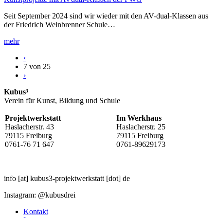
Seit September 2024 sind wir wieder mit den AV-dual-Klassen aus
der Friedrich Weinbrenner Schule…
mehr
‹
7 von 25
›
Kubus³
Verein für Kunst, Bildung und Schule
Projektwerkstatt
Im Werkhaus
Haslacherstr. 43
Haslacherstr. 25
79115 Freiburg
79115 Freiburg
0761-76 71 647
0761-89629173
info
[at]
kubus3-projektwerkstatt
[dot]
de
Instagram: @kubusdrei
Kontakt