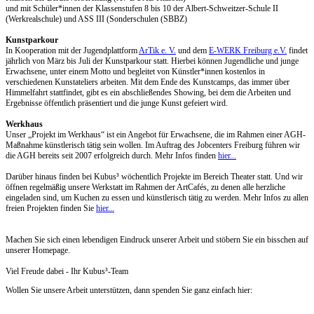
und mit Schüler*innen der Klassenstufen 8 bis 10 der Albert-Schweitzer-Schule II
(Werkrealschule) und ASS III (Sonderschulen (SBBZ)
Kunstparkour
In Kooperation mit der Jugendplattform
ArTik e. V.
und dem
E-WERK Freiburg e.V.
findet
jährlich von März bis Juli der Kunstparkour statt. Hierbei können Jugendliche und junge
Erwachsene, unter einem Motto und begleitet von Künstler*innen kostenlos in
verschiedenen Kunstateliers arbeiten. Mit dem Ende des Kunstcamps, das immer über
Himmelfahrt stattfindet, gibt es ein abschließendes Showing, bei dem die Arbeiten und
Ergebnisse öffentlich präsentiert und die junge Kunst gefeiert wird.
Werkhaus
Unser „Projekt im Werkhaus“ ist ein Angebot für Erwachsene, die im Rahmen einer AGH-
Maßnahme künstlerisch tätig sein wollen. Im Auftrag des Jobcenters Freiburg führen wir
die AGH bereits seit 2007 erfolgreich durch. Mehr Infos finden
hier...
Darüber hinaus finden bei Kubus³ wöchentlich Projekte im Bereich Theater statt. Und wir
öffnen regelmäßig unsere Werkstatt im Rahmen der ArtCafés, zu denen alle herzliche
eingeladen sind, um Kuchen zu essen und künstlerisch tätig zu werden. Mehr Infos zu allen
freien Projekten finden Sie
hier...
Machen Sie sich einen lebendigen Eindruck unserer Arbeit und stöbern Sie ein bisschen auf
unserer Homepage.
Viel Freude dabei - Ihr Kubus³-Team
Wollen Sie unsere Arbeit unterstützen, dann spenden Sie ganz einfach hier: